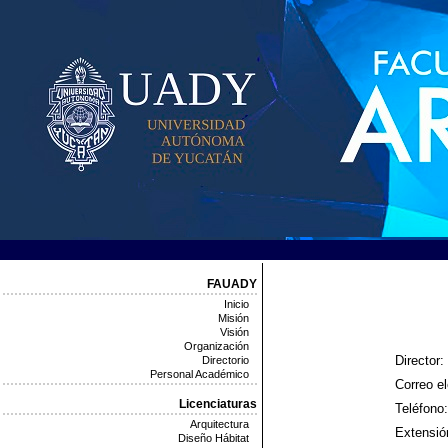
FAUADY
Inicio
Misión
Visión
Organización
Director:
Directorio
Personal Académico
Correo el
Licenciaturas
Teléfono:
Arquitectura
Extensió
Diseño Hábitat