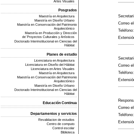
Artes Visuales
Posgrados
Secretar
Maestría en Arquitectura
Maestría en Diseño Urbano
Correo el
Maestría en Conservación del Patrimonio
Arquitectónico
Teléfono:
Maestría en Producción y Dirección
de¨Proyectos Culturales y Artísticos
Extensió
Doctorado Interinstitucional en Ciencias del
Hábitat
Planes de estudio
Secretari
Licenciatura en Arquitectura
Licenciatura en Diseño del Hábitat
Correo el
Licenciatura en Artes Visuales
Teléfono:
Maestría en Arquitectura
Maestría en Conservación del Patrimonio
Extensió
Arquitectónico
Maestría en Diseño Urbano
Doctorado Interinstitucional en Ciencias del
Hábitat
Responsa
Educación Continua
Correo el
Departamentos y servicios
Teléfono:
Revalidacion de estudios
Extensió
Centro de computo
Control escolar
Biblioteca