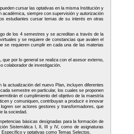
 pueden cursar las optativas en la misma Institución y
n académica, siempre con supervisión y autorización
los estudiantes cursar temas de su interés en otras
rgo de los 4 semestres y se acreditan a través de la
 virtuales y se requiere de constancias que avalen el
e se requieren cumplir en cada una de las materias
 que por lo general se realiza con el asesor externo,
mo colaborador de investigación.
la actualización del nuevo Plan, incluyen diferentes
e cada semestre en particular, los cuales se proponen
ermitirán el cumplimiento del objetivo de la maestría
ticen y comuniquen, contribuyan a producir e innovar
 logren ser actores gestores y transformadores, que
e la sociedad.
ompetencias básicas designadas para la formación de
ción Sistemática I, II, III y IV, como de asignaturas
y Específico y optativas como Temas Selectos.