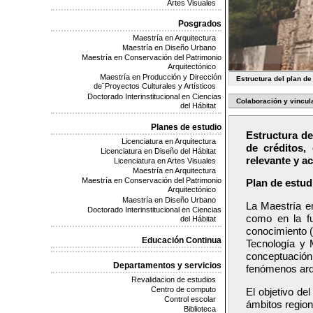
Artes Visuales
Posgrados
Maestría en Arquitectura
Maestría en Diseño Urbano
Maestría en Conservación del Patrimonio
Arquitectónico
Maestría en Producción y Dirección
Estructura del plan de
de¨Proyectos Culturales y Artísticos
Doctorado Interinstitucional en Ciencias
Colaboración y vincul
del Hábitat
Planes de estudio
Estructura de
Licenciatura en Arquitectura
de créditos,
Licenciatura en Diseño del Hábitat
relevante y ac
Licenciatura en Artes Visuales
Maestría en Arquitectura
Maestría en Conservación del Patrimonio
Plan de estud
Arquitectónico
Maestría en Diseño Urbano
La Maestría e
Doctorado Interinstitucional en Ciencias
como en la fu
del Hábitat
conocimiento (
Educación Continua
Tecnología y M
conceptuación
Departamentos y servicios
fenómenos arqu
Revalidacion de estudios
Centro de computo
El objetivo de
Control escolar
ámbitos region
Biblioteca