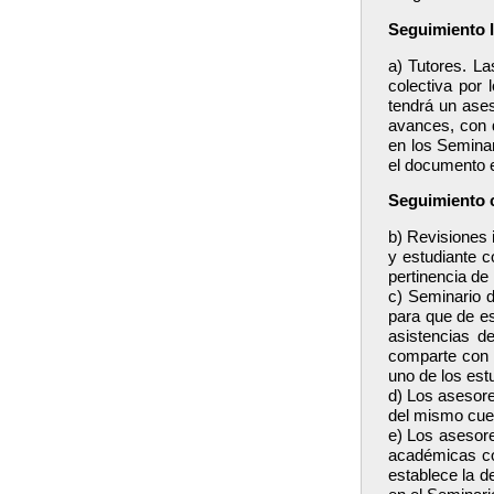
Seguimiento I
a) Tutores. La
colectiva por 
tendrá un aseso
avances, con 
en los Seminar
el documento e
Seguimiento 
b) Revisiones 
y estudiante c
pertinencia de
c) Seminario 
para que de es
asistencias d
comparte con 
uno de los est
d) Los asesore
del mismo cuer
e) Los asesore
académicas con
establece la d