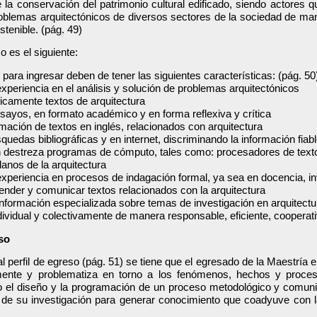
 la conservación del patrimonio cultural edificado, siendo actores q
roblemas arquitectónicos de diversos sectores de la sociedad de m
stenible. (pág. 49)
so es el siguiente:
 para ingresar deben de tener las siguientes características: (pág. 50
xperiencia en el análisis y solución de problemas arquitectónicos
íticamente textos de arquitectura
sayos, en formato académico y en forma reflexiva y crítica
ormación de textos en inglés, relacionados con arquitectura
quedas bibliográficas y en internet, discriminando la información fiab
 destreza programas de cómputo, tales como: procesadores de texto,
planos de la arquitectura
xperiencia en procesos de indagación formal, ya sea en docencia, inve
ender y comunicar textos relacionados con la arquitectura
r información especializada sobre temas de investigación en arquitectu
ndividual y colectivamente de manera responsable, eficiente, cooperat
eso
 perfil de egreso (pág. 51) se tiene que el egresado de la Maestría en
ente y problematiza en torno a los fenómenos, hechos y procesos
o el diseño y la programación de un proceso metodológico y comuni
s de su investigación para generar conocimiento que coadyuve con 