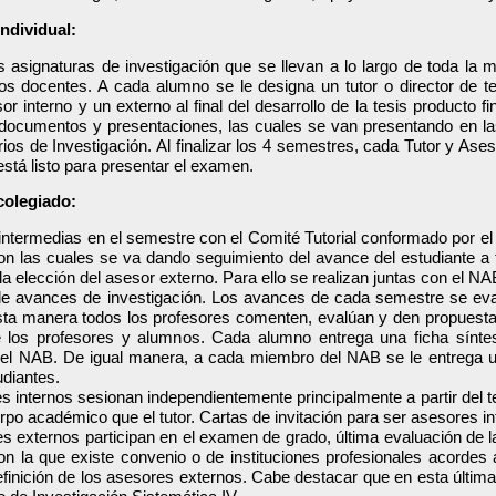
ndividual:
s asignaturas de investigación que se llevan a lo largo de toda la
los docentes. A cada alumno se le designa un tutor o director de 
r interno y un externo al final del desarrollo de la tesis producto fi
documentos y presentaciones, las cuales se van presentando en las
ios de Investigación. Al finalizar los 4 semestres, cada Tutor y As
stá listo para presentar el examen.
colegiado:
intermedias en el semestre con el Comité Tutorial conformado por e
on las cuales se va dando seguimiento del avance del estudiante a t
 la elección del asesor externo. Para ello se realizan juntas con el N
de avances de investigación. Los avances de cada semestre se eva
ta manera todos los profesores comenten, evalúan y den propuestas 
e los profesores y alumnos. Cada alumno entrega una ficha síntes
el NAB. De igual manera, a cada miembro del NAB se le entrega u
udiantes.
s internos sesionan independientemente principalmente a partir del
po académico que el tutor. Cartas de invitación para ser asesores in
s externos participan en el examen de grado, última evaluación de l
 la que existe convenio o de instituciones profesionales acordes a
efinición de los asesores externos. Cabe destacar que en esta últim