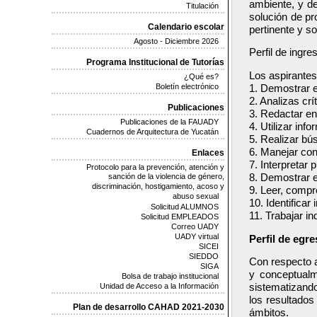
ambiente, y de
Titulación
solución de p
Calendario escolar
pertinente y so
Agosto - Diciembre 2026
Perfil de ingre
Programa Institucional de Tutorías
Los aspirantes
¿Qué es?
Boletín electrónico
1. Demostrar e
2. Analizas cr
Publicaciones
3. Redactar en
Publicaciones de la FAUADY
4. Utilizar inf
Cuadernos de Arquitectura de Yucatán
5. Realizar bús
6. Manejar con
Enlaces
7. Interpretar 
Protocolo para la prevención, atención y
8. Demostrar e
sanción de la violencia de género,
discriminación, hostigamiento, acoso y
9. Leer, compr
abuso sexual
10. Identifica
Solicitud ALUMNOS
11. Trabajar i
Solicitud EMPLEADOS
Correo UADY
UADY virtual
Perfil de egr
SICEI
SIEDDO
Con respecto al
SIGA
y conceptualm
Bolsa de trabajo institucional
Unidad de Acceso a la Información
sistematizand
los resultado
Plan de desarrollo CAHAD 2021-2030
ámbitos.