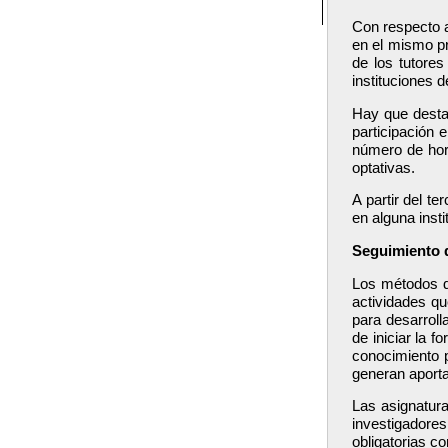
Con respecto a
en el mismo pr
de los tutores
instituciones d
Hay que destac
participación 
número de hor
optativas.
A partir del t
en alguna inst
Seguimiento d
Los métodos de
actividades qu
para desarroll
de iniciar la 
conocimiento 
generan aporta
Las asignatur
investigadores
obligatorias c