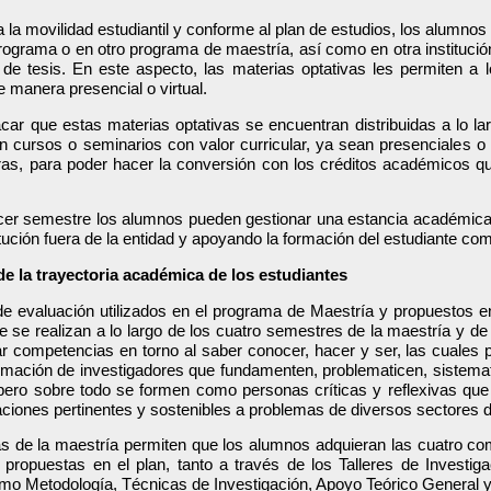
 la movilidad estudiantil y conforme al plan de estudios, los alumnos
ograma o en otro programa de maestría, así como en otra institució
 de tesis. En este aspecto, las materias optativas les permiten a 
e manera presencial o virtual.
ar que estas materias optativas se encuentran distribuidas a lo la
en cursos o seminarios con valor curricular, ya sean presenciales o
as, para poder hacer la conversión con los créditos académicos qu
ercer semestre los alumnos pueden gestionar una estancia académica,
itución fuera de la entidad y apoyando la formación del estudiante co
e la trayectoria académica de los estudiantes
 evaluación utilizados en el programa de Maestría y propuestos en 
e se realizan a lo largo de los cuatro semestres de la maestría y d
ar competencias en torno al saber conocer, hacer y ser, las cuales p
formación de investigadores que fundamenten, problematicen, sistema
pero sobre todo se formen como personas críticas y reflexivas que
ciones pertinentes y sostenibles a problemas de diversos sectores d
as de la maestría permiten que los alumnos adquieran las cuatro c
 propuestas en el plan, tanto a través de los Talleres de Investiga
omo Metodología, Técnicas de Investigación, Apoyo Teórico General 