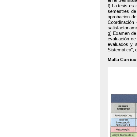
en el Seminari
f) La tesis es
semestres de l
aprobación de 
Coordinación 
satisfactoriam
g) Examen de g
evaluación de 
evaluados y s
Sistemática”, 
Malla Curricu