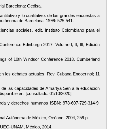
rial Barcelona: Gedisa.
antitativo y lo cualitativo: de las grandes encuestas a
t Autónoma de Barcelona, 1999: 525-541.
iencias sociales, edit. Instituto Colombiano para el
Conference Edinburgh 2017, Volume I, II, III, Edición
dings of 10th Windsor Conference 2018, Cumberland
s en los debates actuales. Rev. Cubana Endocrinol; 11
ía de las capacidades de Amartya Sen a la educación
isponible en:
[consultado: 01/10/2020]
ienda y derechos humanos ISBN: 978-607-729-314-9.
ional Autónoma de México, Océano, 2004, 259 p.
d. PUEC-UNAM, México, 2014.