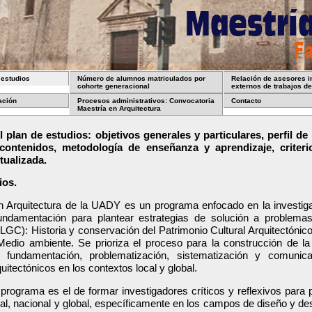
 estudios
Número de alumnos matriculados por
Relación de asesores i
cohorte generacional
externos de trabajos de
ación
Procesos administrativos: Convocatoria
Contacto
Maestría en Arquitectura
l plan de estudios: objetivos generales y particulares, perfil 
 contenidos, metodología de enseñanza y aprendizaje, criteri
tualizada.
ios.
n Arquitectura de la UADY es un programa enfocado en la investiga
ndamentación para plantear estrategias de solución a problema
LGC): Historia y conservación del Patrimonio Cultural Arquitectónic
edio ambiente. Se prioriza el proceso para la construcción de la m
 fundamentación, problematización, sistematización y comunica
itectónicos en los contextos local y global.
l programa es el de formar investigadores críticos y reflexivos para 
al, nacional y global, específicamente en los campos de diseño y desa