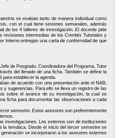
 maestría se evalúan tanto de manera individual como
tesis, con el cual tiene sesiones semanales, además
nal de los 4 talleres de investigación. El docente pide
 revisiones intermedias de los Comités Tutoriales y
esor Interno entregan una carta de conformidad de que
l Jefe de Posgrado, Coordinadora del Programa, Tutor
ravés del llenado de una ficha. También se define la
AB para establecer la agenda.
lúan de acuerdo con una presentación ante el NAB,
y sugerencias. Para ello se lleva un registro de las
is sobre el avance de su investigación, la cual se
na ficha para documentar las observaciones a cada
 tercer semestre. Estos asesores son preferentemente
ternos.
as investigaciones. Los externos son de instituciones
 la temática. Desde el inicio del tercer semestre se
a generación se incorporaron a los asesores externos