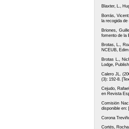
Blaxter, L., H
Borrás, Vicent
la recogida de
Briones, Guill
fomento de la
Brotas, L., Ro
NCEUB, Edimb
Brotas L., Ni
Lodge, Publis
Calero JL. (20
(3): 192-8. [T
Cejudo, Rafae
en Revista Es
Comisión Naci
disponible en:
Corona Treviño
Cortés, Rocha,