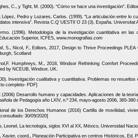
ughes, C., y Tight, M. (2000). “Cómo se hace una investigación”. Edito
; López, Pedro y Lozares, Carlos. (1999). “La articulación entre lo cu
 datos intensiva”. Revista C.Q¨UESTII´O 23 (3). España. Universita
ermo. (1996). Metodología de la investigación cuantitativa en las c
 Educación Superior, ICFES, www.monografias.com
af, S., Nicol, F., Editors, 2017, Design to Thrive Proceedings PLEA 
urgh, Scotland
chol,F. Humphreys, M., 2018, Windsor Rethinking Comfort Procee
hed by NCEUB, Windsor, UK.
00). Investigación cualitativa y cuantitativa. Problemas no resuelto
exto completo- PDF]
l (2006) Desarrollo humano y capacidades. Aplicaciones de la teor
pañola de Pedagogía año LXIV, n.º 234, mayo-agosto 2006, 365-380 d
onal de los Derechos Humanos (2016) Cartilla de movilidad, viv
[consultado: 30/09/2020]
, Leonel, La tecnología, siglos XVI al XX, México, Universidad Nac
 Xavier, coord., Planeación Participativa en centros Históricos, E