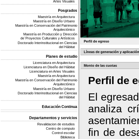
Artes Visuales
Posgrados
Maestría en Arquitectura
Maestría en Diseño Urbano
Maestría en Conservación del Patrimonio
Arquitectónico
Maestría en Producción y Dirección
de¨Proyectos Culturales y Artísticos
Perfil de egreso
Doctorado Interinstitucional en Ciencias
del Hábitat
Líneas de generación y aplicació
Planes de estudio
Licenciatura en Arquitectura
Monto de las cuotas
Licenciatura en Diseño del Hábitat
Licenciatura en Artes Visuales
Maestría en Arquitectura
Perfil de 
Maestría en Conservación del Patrimonio
Arquitectónico
Maestría en Diseño Urbano
El egresad
Doctorado Interinstitucional en Ciencias
del Hábitat
analiza c
Educación Continua
asentamien
Departamentos y servicios
Revalidacion de estudios
fin de des
Centro de computo
Control escolar
Biblioteca