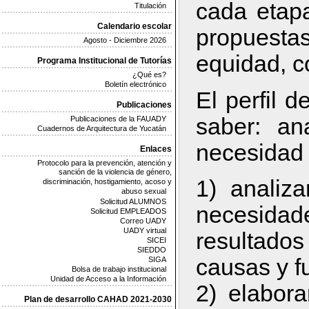
cada etap
Titulación
Calendario escolar
propuestas
Agosto - Diciembre 2026
equidad, co
Programa Institucional de Tutorías
¿Qué es?
Boletín electrónico
El perfil 
Publicaciones
saber: an
Publicaciones de la FAUADY
Cuadernos de Arquitectura de Yucatán
necesidad 
Enlaces
Protocolo para la prevención, atención y
sanción de la violencia de género,
1) analiz
discriminación, hostigamiento, acoso y
abuso sexual
Solicitud ALUMNOS
necesidad
Solicitud EMPLEADOS
Correo UADY
UADY virtual
resultados
SICEI
SIEDDO
causas y f
SIGA
Bolsa de trabajo institucional
Unidad de Acceso a la Información
2) elabora
Plan de desarrollo CAHAD 2021-2030